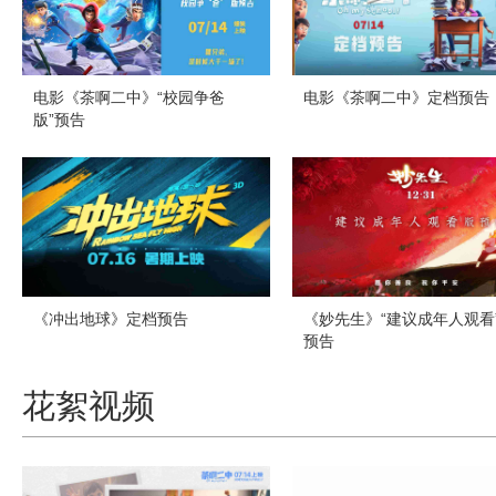
电影《茶啊二中》“校园争爸
电影《茶啊二中》定档预告
版”预告
《冲出地球》定档预告
《妙先生》“建议成年人观看
预告
花絮视频