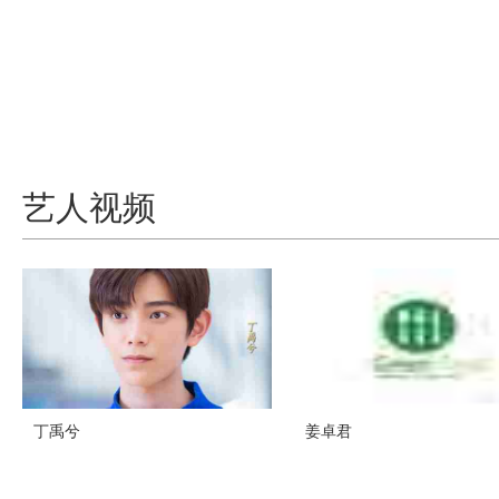
艺人视频
丁禹兮
姜卓君