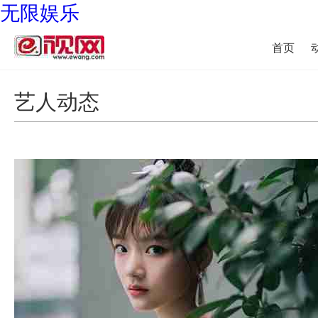
无限娱乐
首页
艺人动态