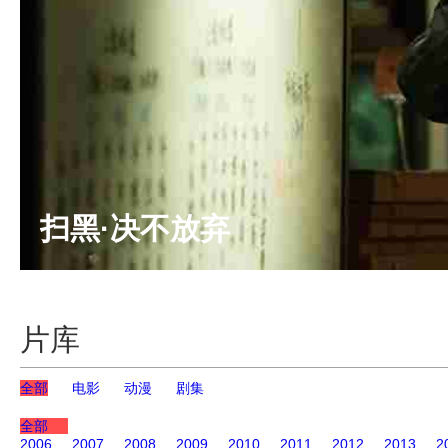
扫黑·决不放弃
片库
全部
电影
动漫
剧集
全部
2006
2007
2008
2009
2010
2011
2012
2013
2