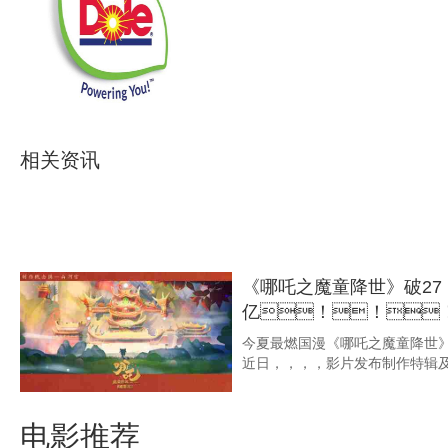
相关资讯
《哪吒之魔童降世》破46
亿！！
末升至影史票房T ...
高口碑国产动画电影《哪吒之魔
热映中。。近日，，，影
蛋， ...
《哪吒之魔童降世》破27
亿！！
史票房总榜第九
今夏最燃国漫《哪吒之魔童降世》已上映1
近日，，，，影片发布制作特辑及概念图
连续一周单日破亿！
电影推荐
吒之魔童降世》首度公开