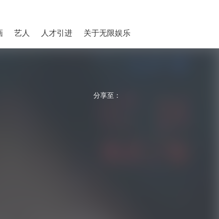
画
艺人
人才引进
关于无限娱乐
分享至：