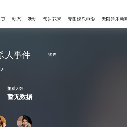
首页
动态
活动
预告花絮
无限娱乐电影
无限娱乐动
杀人事件
购票
18
想看人数
暂无数据