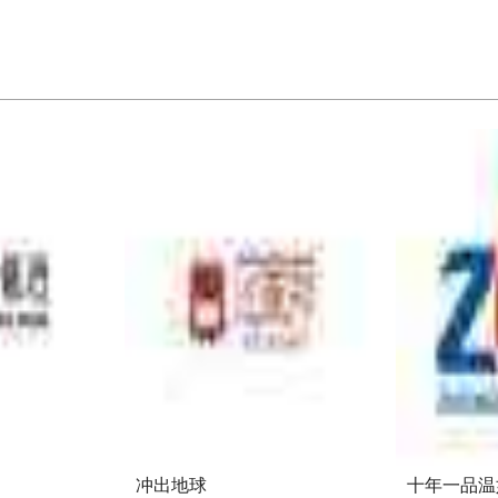
冲出地球
十年一品温