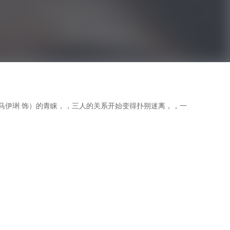
 饰）的青睐，，三人的关系开始变得扑朔迷离，，一