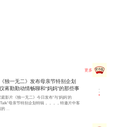
《独一无二》发布“家有地心引力”正
段 张婧仪陈昊森探讨梦想与成长抉
独一无二》正在热映中，，，自上映以来凭
挚动人的情感与温暖的叙事方式收获无数观众
，， ...
《独一无二》主题曲《万语千言》
青春旋律 全新海报刻画爱的多重面
..
家庭题材影片《独一无二》今日发布主题曲
千言》MV，，，“520”之际
更多
听见。。。 ...
《独一无二》发布母亲节特别企划
仪蒋勤勤动情畅聊和“妈妈”的那些事
家庭影片《独一无二》今日发布“与‘妈妈’的
 Talk”母亲节特别企划特辑，，，，特邀片中客
 ...