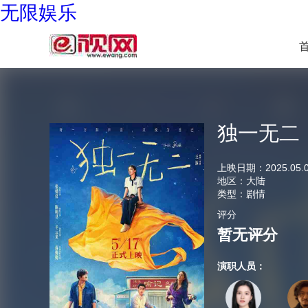
无限娱乐
独一无二
上映日期：
2025.05.
地区：
大陆
类型：
剧情
评分
暂无评分
演职人员：