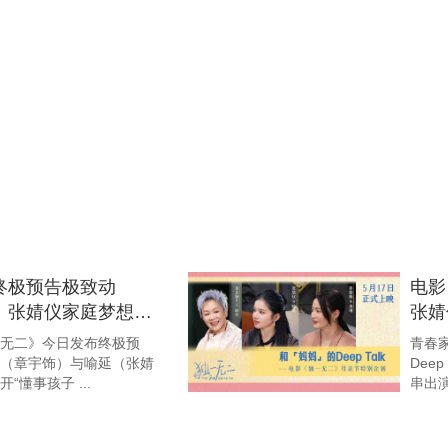
拍出了家人送我远行
电影
！！众主
片片
...
》正在全国热映
电影《
影片自上映以来影片中对于梦想与家庭
借真
 ...
共鸣，
曝光全新正片片段 张
电影
军师聋人哥哥学发声
唱出
向甜 .
》正在全国热映
青春
，，影片发布“嘿！！深 ...
《万语
让爱大声被
终极预告极致动
电影
！张婧仪家庭梦想互
张婧
无二》今日发布终极预
青春
喻志成（章宇饰）与喻延（张婧
Deep
懂事孩子 ...
串出演的