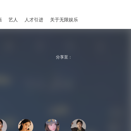
画
艺人
人才引进
关于无限娱乐
分享至：