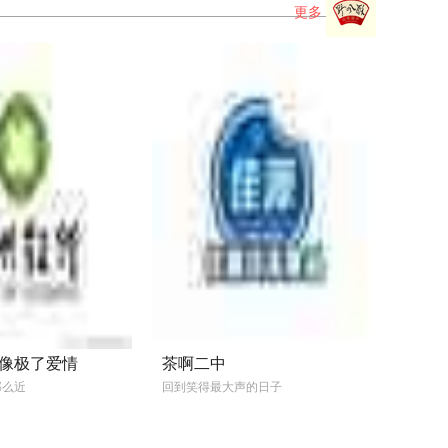
更多
像极了爱情
茶啊二中
那么近
回到笑得最大声的日子